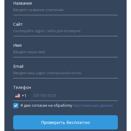
Название
Сайт
Имя
Email
Телефон
+1
United
States
Я даю согласие на обработку
персональных данных
+1
Проверить бесплатно