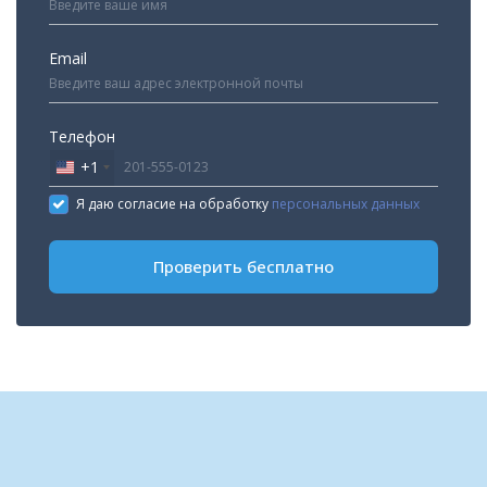
Email
Телефон
+1
United
States
Я даю согласие на обработку
персональных данных
+1
Проверить бесплатно