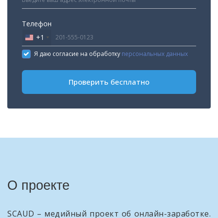
Телефон
+1
United
States
Я даю согласие на обработку
персональных данных
+1
Проверить бесплатно
О проекте
SCAUD – медийный проект об онлайн-заработке.