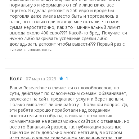
нормальную информацию о ней и лицензиях, все
тщетно. Я сделал депозит в 250 евро и вроде бы
торговля даже имела место быть и торговалось в
плюс, вот только при выводе мне сказали, что моя
сумма недостаточно, Как это - минимальный лимит
вывода около 400 евро???? Какой-то бред. Получается
нужно либо закрывать успешные сделки либо
докладывать депозит чтобы вывести??? Первый раз с
таким сталкиваюсь.
Коля
1
07 марта 2023
Blauw Researchне отличается от лохоброкеров, по
сути, действует по классическим схемам: обзванивает,
завлекает на сайт, предлагает услуги и берет деньги.
Только выполнят ли они работу – большой вопрос. Да,
эти ребята хорошо поработали над созданием
положительного образа, начиная с позитивных
комментариев на всевозможных сайтов с отзывами, но
все это банальный развод, т.к. публикации заказные.
При этом есть довольно много негатива, в котором
идет речь о явном телефонном мошенничестве, так