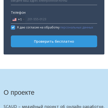
Телефон
+1
United
States
Я даю согласие на обработку
персональных данных
+1
Проверить бесплатно
О проекте
SCAUD – медийный проект об онлайн-заработке.