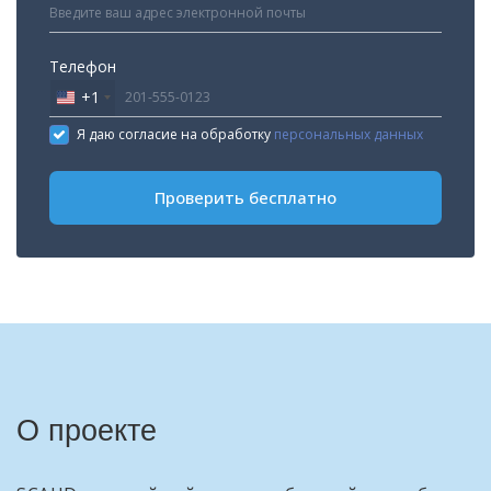
Телефон
+1
United
States
Я даю согласие на обработку
персональных данных
+1
Проверить бесплатно
О проекте