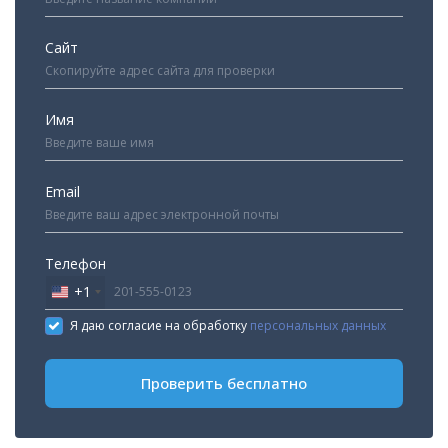
Сайт
Имя
Email
Телефон
+1
United
States
Я даю согласие на обработку
персональных данных
+1
Проверить бесплатно