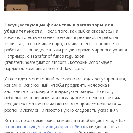
Несуществующие финансовые регуляторы для
убедительности
. После того, как рыбка оказалась на
крючке, то есть человек поверил в реальность работы
«юриста», тот начинает продавливать его. Говорит, что
работает с определенными регуляторами мирового уровня.
Например, с Transfer of funds regulation
(transferfundsregulation-tfr.com), который использует
чарджбэк-компания monolith-laws.com.
Далее идет монотонный рассказ о методах регулирования,
конечно, искаженный, чтобы продавить человека и
заставить его поверить в нужную «правду». По итогу
небольшой переписки, а иногда даже и с первого письма
создается полное впечатление, что процесс возврата —
реален и легален, и просто нужно следовать указаниям.
Кстати, некоторые юристы-мошенники обещают чарджбэк
от реально существующих криптобирж
или финансовых
регуляторов
наподобие CySEC
— действующих, но