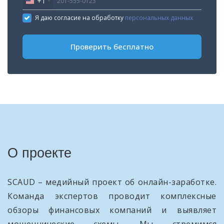
+1
United
States
Я даю согласие на обработку
персональных данных
+1
Проверить бесплатно
О проекте
SCAUD – медийный проект об онлайн-заработке.
Команда экспертов проводит комплексные
обзоры финансовых компаний и выявляет
мошеннические схемы. Мы стремимся