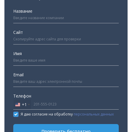
Название
Сайт
Имя
Email
Телефон
+1
United
States
Я даю согласие на обработку
персональных данных
+1
Проверить бесплатно