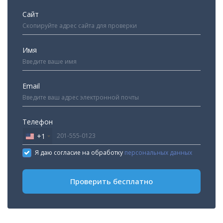
Сайт
Имя
Email
Телефон
+1
United
States
Я даю согласие на обработку
персональных данных
+1
Проверить бесплатно