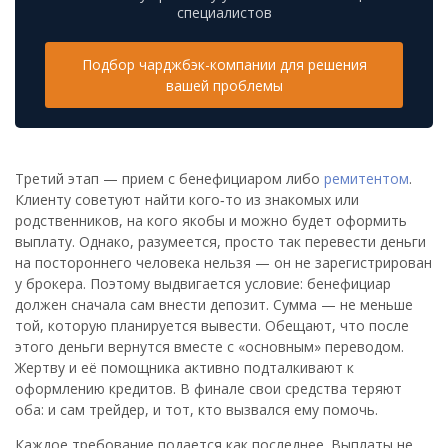
специалистов
Подбор чарджбэк-компании для решения
вашей проблемы
Третий этап — прием с бенефициаром либо
ремитентом
.
Клиенту советуют найти кого‑то из знакомых или
родственников, на кого якобы и можно будет оформить
выплату. Однако, разумеется, просто так перевести деньги
на постороннего человека нельзя — он не зарегистрирован
у брокера. Поэтому выдвигается условие: бенефициар
должен сначала сам внести депозит. Сумма — не меньше
той, которую планируется вывести. Обещают, что после
этого деньги вернутся вместе с «основным» переводом.
Жертву и её помощника активно подталкивают к
оформлению кредитов. В финале свои средства теряют
оба: и сам трейдер, и тот, кто вызвался ему помочь.
Каждое требование подается как последнее. Выплаты не