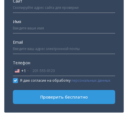
Сайт
Имя
Email
Телефон
+1
United
States
Я даю согласие на обработку
персональных данных
+1
Проверить бесплатно