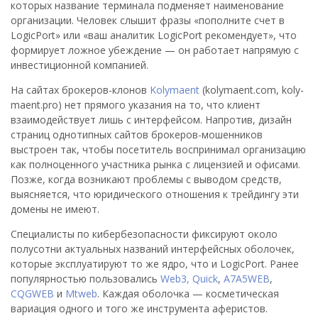
которых название терминала подменяет наименование
организации. Человек слышит фразы «пополните счет в
LogicPort» или «ваш аналитик LogicPort рекомендует», что
формирует ложное убеждение — он работает напрямую с
инвестиционной компанией.
На сайтах брокеров-клонов
Kolymaent
(kolymaent.com, koly-
maent.pro) нет прямого указания на то, что клиент
взаимодействует лишь с интерфейсом. Напротив, дизайн
страниц однотипных сайтов брокеров-мошенников
выстроен так, чтобы посетитель воспринимал организацию
как полноценного участника рынка с лицензией и офисами.
Позже, когда возникают проблемы с выводом средств,
выясняется, что юридического отношения к трейдингу эти
домены не имеют.
Специалисты по кибербезопасности фиксируют около
полусотни актуальных названий интерфейсных оболочек,
которые эксплуатируют то же ядро, что и LogicPort. Ранее
популярностью пользовались
Web3, Quick
,
A7A5WEB
,
CQGWEB
и
Mtweb
. Каждая оболочка — косметическая
вариация одного и того же инструмента аферистов.