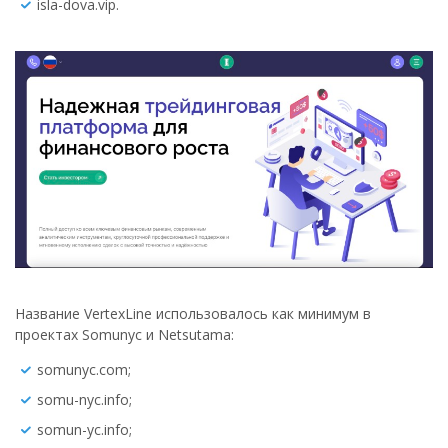
isla-dova.vip.
Название VertexLine использовалось как минимум в
проектах Somunyc и Netsutama:
somunyc.com;
somu-nyc.info;
somun-yc.info;