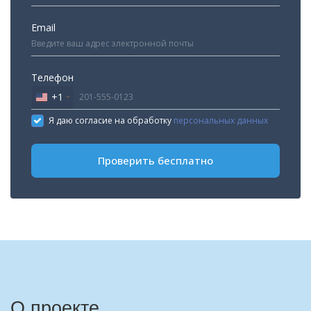
Email
Телефон
+1
United
States
Я даю согласие на обработку
персональных данных
+1
Проверить бесплатно
О проекте