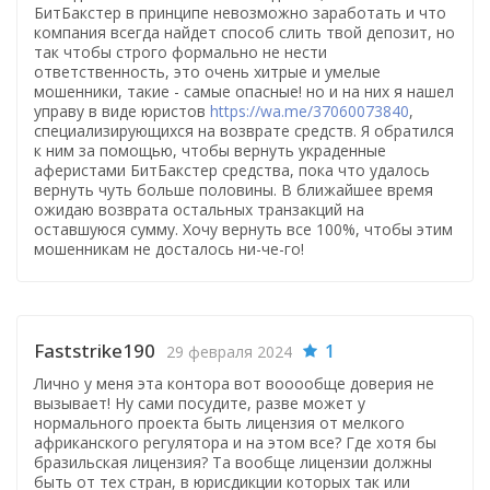
БитБакстер в принципе невозможно заработать и что
компания всегда найдет способ слить твой депозит, но
так чтобы строго формально не нести
ответственность, это очень хитрые и умелые
мошенники, такие - самые опасные! но и на них я нашел
управу в виде юристов
https://wa.me/37060073840
,
специализирующихся на возврате средств. Я обратился
к ним за помощью, чтобы вернуть украденные
аферистами БитБакстер средства, пока что удалось
вернуть чуть больше половины. В ближайшее время
ожидаю возврата остальных транзакций на
оставшуюся сумму. Хочу вернуть все 100%, чтобы этим
мошенникам не досталось ни-че-го!
Faststrike190
1
29 февраля 2024
Лично у меня эта контора вот вооообще доверия не
вызывает! Ну сами посудите, разве может у
нормального проекта быть лицензия от мелкого
африканского регулятора и на этом все? Где хотя бы
бразильская лицензия? Та вообще лицензии должны
быть от тех стран, в юрисдикции которых так или