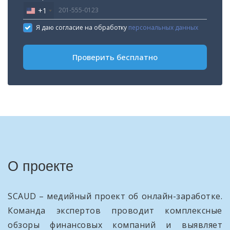
+1
United
States
Я даю согласие на обработку
персональных данных
+1
Проверить бесплатно
О проекте
SCAUD – медийный проект об онлайн-заработке.
Команда экспертов проводит комплексные
обзоры финансовых компаний и выявляет