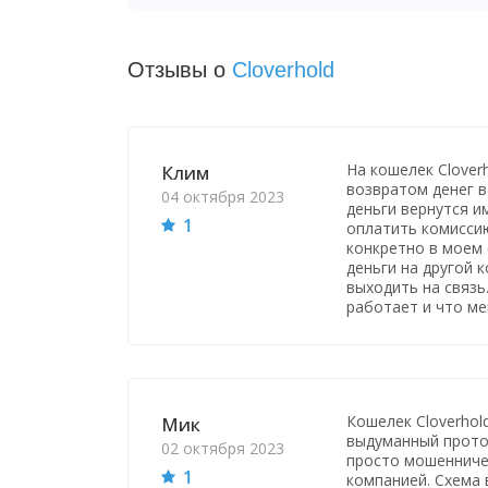
Отзывы о
Cloverhold
На кошелек Cloverh
Клим
возвратом денег в
04 октября 2023
деньги вернутся и
1
оплатить комиссию
конкретно в моем с
деньги на другой 
выходить на связь
работает и что ме
Кошелек Cloverhold
Мик
выдуманный прото
02 октября 2023
просто мошенничес
1
компанией. Схема 