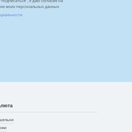
"подписаться", я даю согласие на
ние моих персональных данных
нциальности
алюта
шельки
ржи