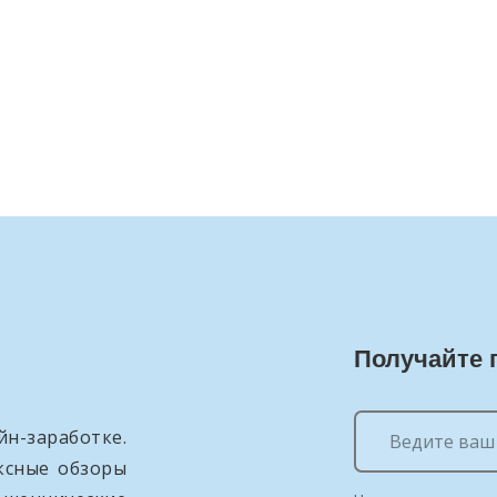
Получайте 
н-заработке.
ксные обзоры