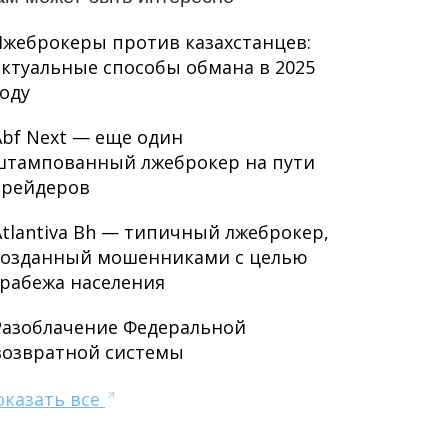
Лжеброкеры против казахстанцев:
актуальные способы обмана в 2025
году
Abf Next — еще один
штампованный лжеброкер на пути
трейдеров
Atlantiva Bh — типичный лжеброкер,
созданный мошенниками с целью
грабежа населения
Разоблачение Федеральной
возвратной системы
оказать все