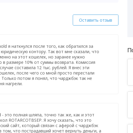
Оставить отзыв
old я наткнулся после того, как обратился за
П
 юридическую контору. Так вот мне сказали, что
менно на этот кошелек, но заранее нужно
 в размере 10% от суммы возврата. Комиссия
лучае составила 12 тыс. рублей. Я внес эти
кошелек, после чего со мной просто перестали
. Только потом я понял, что чарджбэк так не
ня нагрели.
 - это полная шляпа, точно так же, как и этот
кол ROTARCOTBSEP. Я хочу сказать, что это
кий сайт, который связан с аферой с чарджбэк
в том, что пострадавший хочет вернуть деньги, а