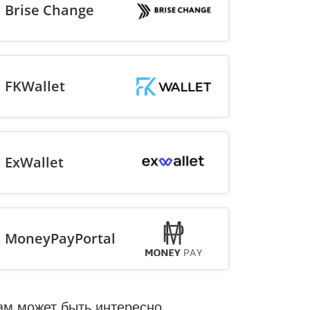
Brise Change
FKWallet
ExWallet
MoneyPayPortal
ам может быть интересно