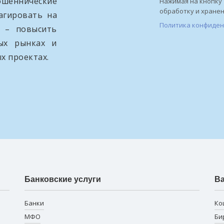
ошеннические
Нажимая на кнопку 
обработку и хране
агировать на
Политика конфиде
и – повысить
вых рынках и
х проектах.
Банковские услуги
В
Банки
Ко
МФО
Би