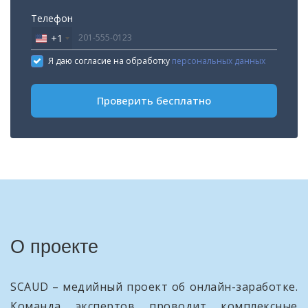
Телефон
+1
United
States
Я даю согласие на обработку
персональных данных
+1
Проверить бесплатно
О проекте
SCAUD – медийный проект об онлайн-заработке.
Команда экспертов проводит комплексные