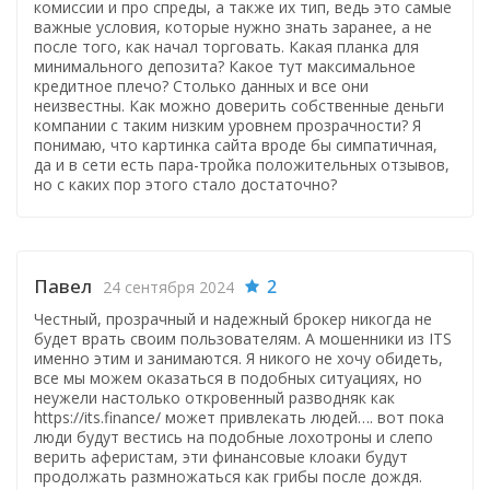
комиссии и про спреды, а также их тип, ведь это самые
важные условия, которые нужно знать заранее, а не
после того, как начал торговать. Какая планка для
минимального депозита? Какое тут максимальное
кредитное плечо? Столько данных и все они
неизвестны. Как можно доверить собственные деньги
компании с таким низким уровнем прозрачности? Я
понимаю, что картинка сайта вроде бы симпатичная,
да и в сети есть пара-тройка положительных отзывов,
но с каких пор этого стало достаточно?
Павел
2
24 сентября 2024
Честный, прозрачный и надежный брокер никогда не
будет врать своим пользователям. А мошенники из ITS
именно этим и занимаются. Я никого не хочу обидеть,
все мы можем оказаться в подобных ситуациях, но
неужели настолько откровенный разводняк как
https://its.finance/ может привлекать людей…. вот пока
люди будут вестись на подобные лохотроны и слепо
верить аферистам, эти финансовые клоаки будут
продолжать размножаться как грибы после дождя.