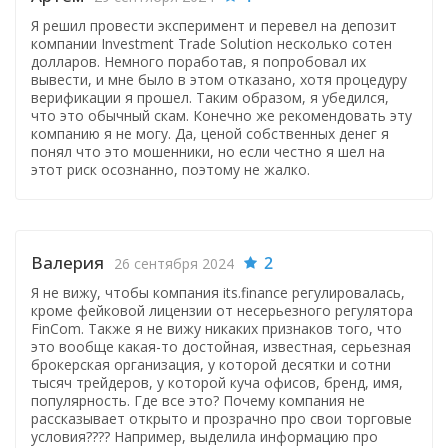
Я решил провести эксперимент и перевел на депозит
компании Investment Trade Solution несколько сотен
долларов. Немного поработав, я попробовал их
вывести, и мне было в этом отказано, хотя процедуру
верификации я прошел. Таким образом, я убедился,
что это обычный скам. Конечно же рекомендовать эту
компанию я не могу. Да, ценой собственных денег я
понял что это мошенники, но если честно я шел на
этот риск осознанно, поэтому не жалко.
Валерия
2
26 сентября 2024
Я не вижу, чтобы компания its.finance регулировалась,
кроме фейковой лицензии от несерьезного регулятора
FinCom. Также я не вижу никаких признаков того, что
это вообще какая-то достойная, известная, серьезная
брокерская организация, у которой десятки и сотни
тысяч трейдеров, у которой куча офисов, бренд, имя,
популярность. Где все это? Почему компания не
рассказывает открыто и прозрачно про свои торговые
условия???? Например, выделила информацию про