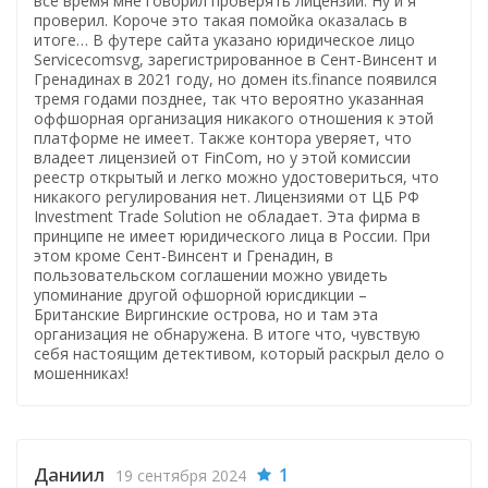
все время мне говорил проверять лицензии. Ну и я
проверил. Короче это такая помойка оказалась в
итоге… В футере сайта указано юридическое лицо
Servicecomsvg, зарегистрированное в Сент-Винсент и
Гренадинах в 2021 году, но домен its.finance появился
тремя годами позднее, так что вероятно указанная
оффшорная организация никакого отношения к этой
платформе не имеет. Также контора уверяет, что
владеет лицензией от FinCom, но у этой комиссии
реестр открытый и легко можно удостовериться, что
никакого регулирования нет. Лицензиями от ЦБ РФ
Investment Trade Solution не обладает. Эта фирма в
принципе не имеет юридического лица в России. При
этом кроме Сент-Винсент и Гренадин, в
пользовательском соглашении можно увидеть
упоминание другой офшорной юрисдикции –
Британские Виргинские острова, но и там эта
организация не обнаружена. В итоге что, чувствую
себя настоящим детективом, который раскрыл дело о
мошенниках!
Даниил
1
19 сентября 2024