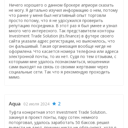
Ничего хорошего о данном брокере априори сказать
не могу. Я детально изучил информацию о нем, потому
что ранее у меня был негативный опыт торговли
просто потому, что я не удосужился проверить
репутацию посредника. В этот раз я был умнее и узнал
много чего интересного. Так представители конторы
Investment Trade Solution (its.finance) в футере своего
сайта указали адрес регистрации, но выяснилось, что
он фальшивый. Такая организация вообще нигде не
оформлена. Что касается номера телефона или адреса
электронной почты, то их нет. Судя по тем отзывам, с
которыми мне удалось познакомиться, мошенники
сами выходят на связь со своими жертвами через
социальные сети. Так что я рекомендую проходить
мимо.
Aqua
2
02 июля 2024
Туфта конкретная этот Investment Trade Solution..
закинул в проект понты, пару сотен. немного
поторговал, удалось заработать 50 баксов. решил
вывести не дают. причину никто не обяъсняют, хотя я