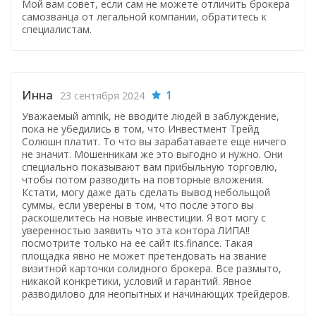
Мой вам совет, если сам не можете отличить брокера
самозванца от легальной компании, обратитесь к
специалистам.
Инна
1
23 сентября 2024
Уважаемый amnik, не вводите людей в заблуждение,
пока не убедились в том, что Инвестмент Трейд
Солюшн платит. То что вы зарабатаваете еще ничего
не значит. Мошенникам же это выгодно и нужно. Они
специально показывают вам прибыльную торговлю,
чтобы потом разводить на повторные вложения.
Кстати, могу даже дать сделать вывод небольщой
суммы, если уверены в том, что после этого вы
раскошелитесь на новые инвестиции. Я вот могу с
уверенностью заявить что эта контора ЛИПА!!
посмотрите только на ее сайт its.finance. Такая
площадка явно не может претендовать на звание
визитной карточки солидного брокера. Все размыто,
никакой конкретики, условий и гарантий. Явное
разводилово для неопытных и начинающих трейдеров.