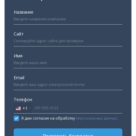
Название
Сайт
Имя
Email
Телефон
+1
United
States
Я даю согласие на обработку
персональных данных
+1
Проверить бесплатно