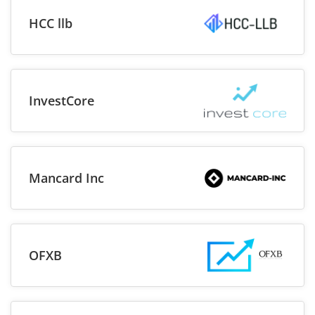
HCC llb
InvestCore
Mancard Inc
OFXB