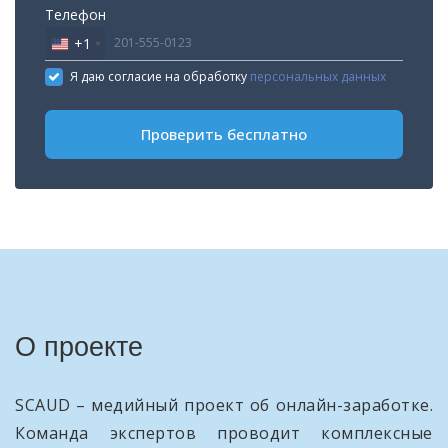
Телефон
+1
United
States
Я даю согласие на обработку
персональных данных
+1
Проверить бесплатно
О проекте
SCAUD – медийный проект об онлайн-заработке.
Команда экспертов проводит комплексные