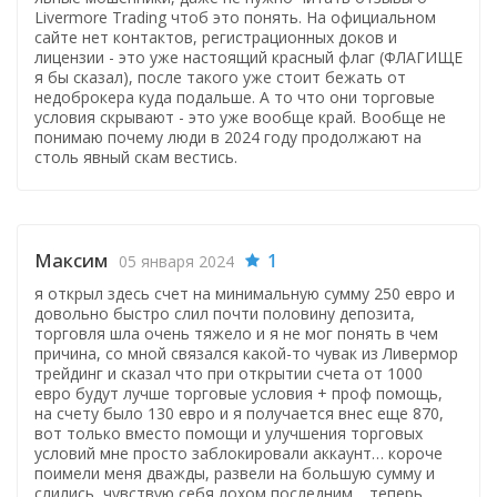
Livermore Trading чтоб это понять. На официальном
сайте нет контактов, регистрационных доков и
лицензии - это уже настоящий красный флаг (ФЛАГИЩЕ
я бы сказал), после такого уже стоит бежать от
недоброкера куда подальше. А то что они торговые
условия скрывают - это уже вообще край. Вообще не
понимаю почему люди в 2024 году продолжают на
столь явный скам вестись.
Максим
1
05 января 2024
я открыл здесь счет на минимальную сумму 250 евро и
довольно быстро слил почти половину депозита,
торговля шла очень тяжело и я не мог понять в чем
причина, со мной связался какой-то чувак из Ливермор
трейдинг и сказал что при открытии счета от 1000
евро будут лучше торговые условия + проф помощь,
на счету было 130 евро и я получается внес еще 870,
вот только вместо помощи и улучшения торговых
условий мне просто заблокировали аккаунт… короче
поимели меня дважды, развели на большую сумму и
слились, чувствую себя лохом последним… теперь