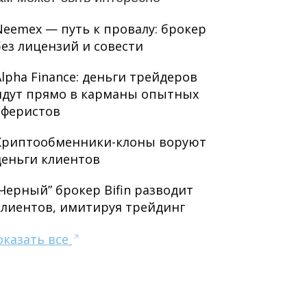
Neemex — путь к провалу: брокер
без лицензий и совести
Alpha Finance: деньги трейдеров
идут прямо в карманы опытных
аферистов
Криптообменники-клоны воруют
деньги клиентов
“Черный” брокер Bifin разводит
клиентов, имитируя трейдинг
оказать все