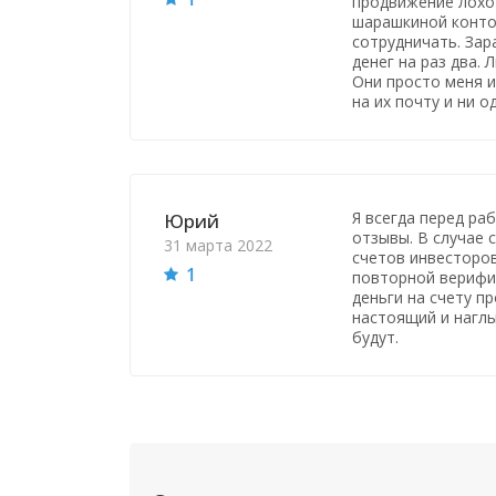
продвижение лохот
шарашкиной контор
сотрудничать. Зар
денег на раз два. Л
Они просто меня и
на их почту и ни о
Я всегда перед ра
Юрий
отзывы. В случае 
31 марта 2022
счетов инвесторов
1
повторной верифик
деньги на счету пр
настоящий и наглы
будут.