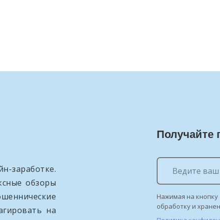
Получайте 
н-заработке.
ксные обзоры
ошеннические
Нажимая на кнопку 
обработку и хране
агировать на