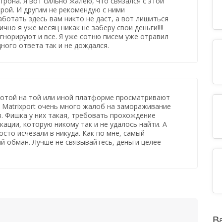
рона. Я вот сильно жалею, что связался с этой
ой. И другим не рекомендую с ними
аботать здесь вам никто не даст, а вот лишиться
ично я уже месяц никак не заберу свои деньги!!!!
гнорируют и все. Я уже сотню писем уже отравил
дного ответа так и не дождался.
ботой на той или иной платформе просматривают
с Matrixport очень много жалоб на замораживание
. Фишка у них такая, требовать прохождение
ации, которую никому так и не удалось найти. А
осто исчезали в никуда. Как по мне, самый
й обман. Лучше не связывайтесь, деньги целее
В