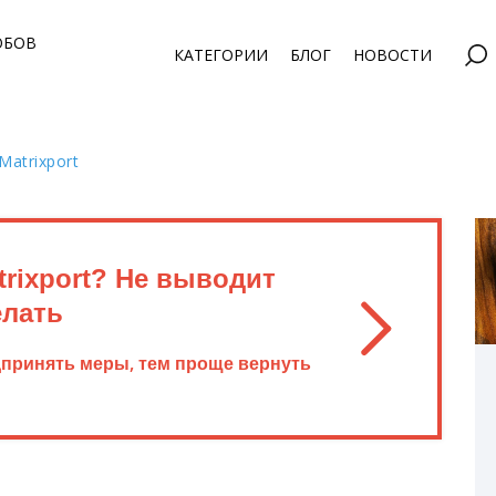
ОБОВ
КАТЕГОРИИ
БЛОГ
НОВОСТИ
atrixport
rixport? Не выводит
елать
дпринять меры, тем проще вернуть