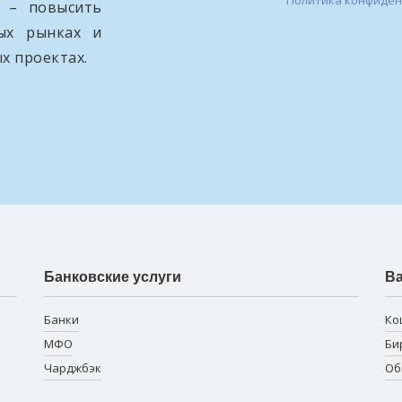
Политика конфиде
и – повысить
вых рынках и
х проектах.
Банковские услуги
В
Банки
Ко
МФО
Би
Чарджбэк
Об