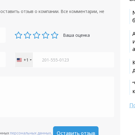
оставить отзыв о компании. Все комментарии, не
Ваша оценка
+1
United
States
+1
П
Оставить отзыв
анных
персональных данных
.