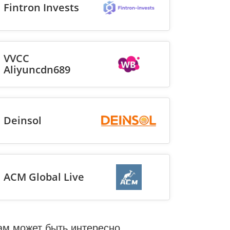
Fintron Invests
VVCC
Aliyuncdn689
Deinsol
ACM Global Live
ам может быть интересно