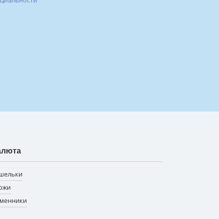
нциальности
алюта
шельки
ржи
менники