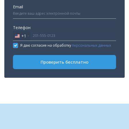
Email
Телефон
+1
United
States
Я даю согласие на обработку
персональных данных
+1
Проверить бесплатно