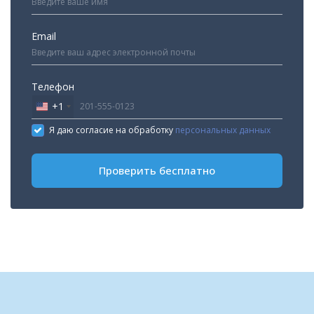
Email
Телефон
+1
United
States
Я даю согласие на обработку
персональных данных
+1
Проверить бесплатно