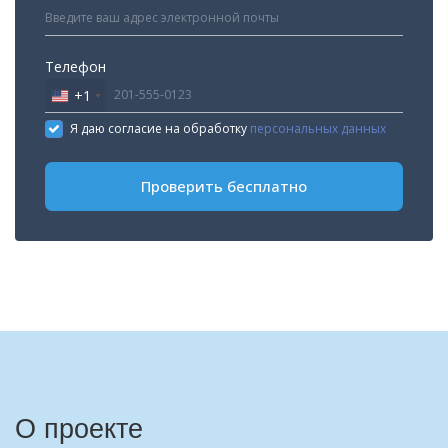
Телефон
+1
United
States
Я даю согласие на обработку
персональных данных
+1
Проверить бесплатно
О проекте