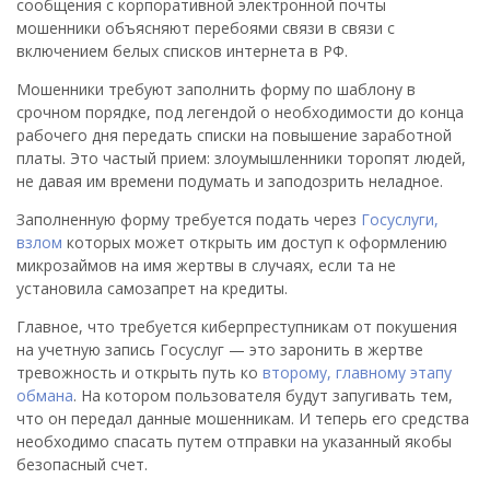
сообщения с корпоративной электронной почты
мошенники объясняют перебоями связи в связи с
включением белых списков интернета в РФ.
Мошенники требуют заполнить форму по шаблону в
срочном порядке, под легендой о необходимости до конца
рабочего дня передать списки на повышение заработной
платы. Это частый прием: злоумышленники торопят людей,
не давая им времени подумать и заподозрить неладное.
Заполненную форму требуется подать через
Госуслуги,
взлом
которых может открыть им доступ к оформлению
микрозаймов на имя жертвы в случаях, если та не
установила самозапрет на кредиты.
Главное, что требуется киберпреступникам от покушения
на учетную запись Госуслуг — это заронить в жертве
тревожность и открыть путь ко
второму, главному этапу
обмана
. На котором пользователя будут запугивать тем,
что он передал данные мошенникам. И теперь его средства
необходимо спасать путем отправки на указанный якобы
безопасный счет.