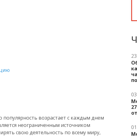
Ч
23
Об
к
ацию
ча
п
03
М
27
о
о популярность возрастает с каждым днем
является неограниченным источником
01
рять свою деятельность по всему миру,
М