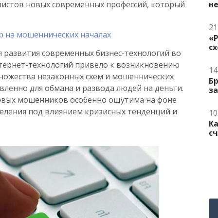
листов новых современных профессий, который
не
21
кер на мошеннических началах
«
сх
я развития современных бизнес-технологий во
интернет-технологий привело к возникновению
14
ножества незаконных схем и мошеннических
Бр
вленно для обмана и развода людей на деньги.
за
овых мошенников особенно ощутима на фоне
селения под влиянием кризисных тенденций и
10
Ка
сч