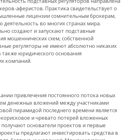
ятельность подставных регуляторов направлена
еров-аферистов. Практика свидетельствует о
мышленные лицензии сомнительным брокерам,
 деятельность во многих странах мира.
льно создают и запускают подставные
ия мошеннических схем, собственной
авные регуляторы не имеют абсолютно никаких
а также юридического основания
их компаний.
вании привлечения постоянного потока новых
ем денежных вложений между участниками
овой пирамидой последнего времени является
окорисковое и чревато потерей вложенных
х получают основатели проектов и первые
-проекты предлагают инвестировать средства в