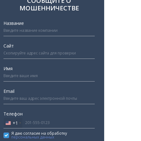
СООБЩИТЕ О
МОШЕННИЧЕСТВЕ
Название
Сайт
Имя
Email
Телефон
+1
United
States
Я даю согласие на обработку
персональных данных
+1