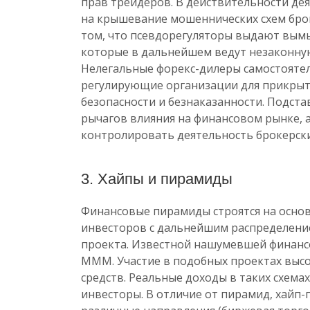
прав трейдеров. В действительности де
на крышевание мошеннических схем брок
том, что псевдорегуляторы выдают вы
которые в дальнейшем ведут незаконную
Нелегальные форекс-дилеры самостояте
регулирующие организации для прикрыт
безопасности и безнаказанности. Подст
рычагов влияния на финансовом рынке, 
контролировать деятельность брокерск
3. Хайпы и пирамиды
Финансовые пирамиды строятся на осно
инвесторов с дальнейшим распределени
проекта. Известной нашумевшей финанс
МММ. Участие в подобных проектах выс
средств. Реальные доходы в таких схема
инвесторы. В отличие от пирамид, хайп