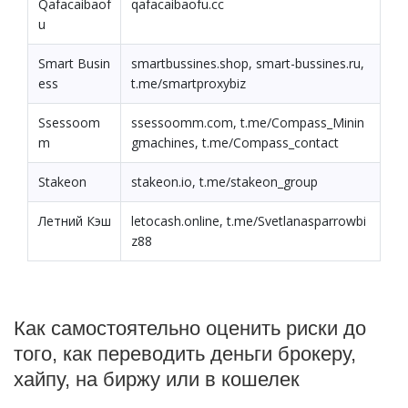
Qafacaibaof
qafacaibaofu.cc
u
Smart Busin
smartbussines.shop, smart-bussines.ru,
ess
t.me/smartproxybiz
Ssessoom
ssessoomm.com, t.me/Compass_Minin
m
gmachines, t.me/Compass_contact
Stakeon
stakeon.io, t.me/stakeon_group
Летний Кэш
letocash.online, t.me/Svetlanasparrowbi
z88
Как самостоятельно оценить риски до
того, как переводить деньги брокеру,
хайпу, на биржу или в кошелек