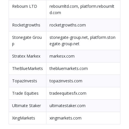
Rebourn LTD
rebournltd.com, platform.rebournlt
d.com
Rocketgrowths
rocketgrowths.com
Stonegate Grou
stonegate-group.net, platform.ston
p
egate-group.net
Stratex Markex
markesx.com
TheBlueMarkets
thebluemarkets.com
TopazInvests
topazinvests.com
Trade Equities
tradeequitiesfx.com
Ultimate Staker
ultimatestaker.com
XingMarkets
xingmarkets.com