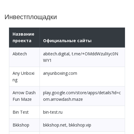
Инвестплощадки
Название
проекта
Официальные сайты
Abitech
abitech.digital, t.me/+OMddWzulXyc0N
WY1
Any Unboxi
anyunboxing.com
ng
Arrow Dash
play.google.com/store/apps/details?id=c
Fun Maze
om.arrowdash.maze
Bin Test
bin-test.ru
Bkkshop
bkkshop.net, bkkshop.vip