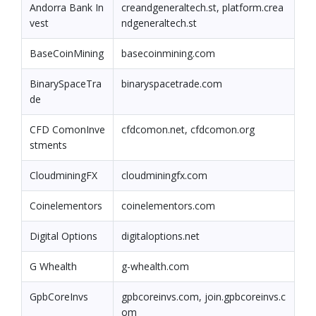
Andorra Bank In
creandgeneraltech.st, platform.crea
vest
ndgeneraltech.st
BaseCoinMining
basecoinmining.com
BinarySpaceTra
binaryspacetrade.com
de
CFD ComonInve
cfdcomon.net, cfdcomon.org
stments
CloudminingFX
cloudminingfx.com
Coinelementors
coinelementors.com
Digital Options
digitaloptions.net
G Whealth
g-whealth.com
GpbCoreInvs
gpbcoreinvs.com, join.gpbcoreinvs.c
om