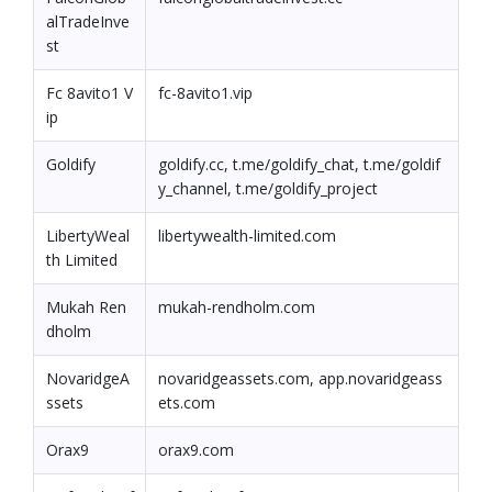
alTradeInve
st
Fc 8avito1 V
fc-8avito1.vip
ip
Goldify
goldify.cc, t.me/goldify_chat, t.me/goldif
y_channel, t.me/goldify_project
LibertyWeal
libertywealth-limited.com
th Limited
Mukah Ren
mukah-rendholm.com
dholm
NovaridgeA
novaridgeassets.com, app.novaridgeass
ssets
ets.com
Orax9
orax9.com