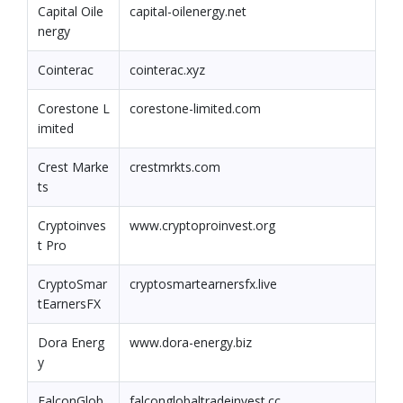
Capital Oile
capital-oilenergy.net
nergy
Cointerac
cointerac.xyz
Corestone L
corestone-limited.com
imited
Crest Marke
crestmrkts.com
ts
Cryptoinves
www.cryptoproinvest.org
t Pro
CryptoSmar
cryptosmartearnersfx.live
tEarnersFX
Dora Energ
www.dora-energy.biz
y
FalconGlob
falconglobaltradeinvest.cc