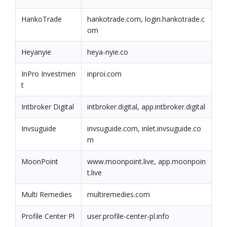
HankoTrade
hankotrade.com, login.hankotrade.c
om
Heyanyie
heya-nyie.co
InPro Investmen
inproi.com
t
Intbroker Digital
intbroker.digital, app.intbroker.digital
Invsuguide
invsuguide.com, inlet.invsuguide.co
m
MoonPoint
www.moonpoint.live, app.moonpoin
t.live
Multi Remedies
multiremedies.com
Profile Center Pl
user.profile-center-pl.info