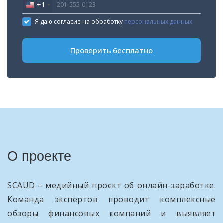
+1
United
States
Я даю согласие на обработку
персональных данных
+1
Проверить бесплатно
О проекте
SCAUD – медийный проект об онлайн-заработке.
Команда экспертов проводит комплексные
обзоры финансовых компаний и выявляет