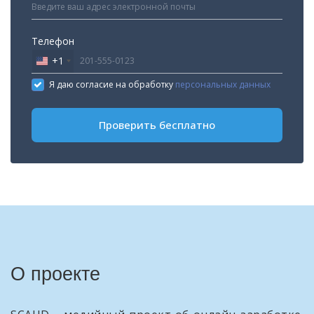
Телефон
+1
United
States
Я даю согласие на обработку
персональных данных
+1
Проверить бесплатно
О проекте