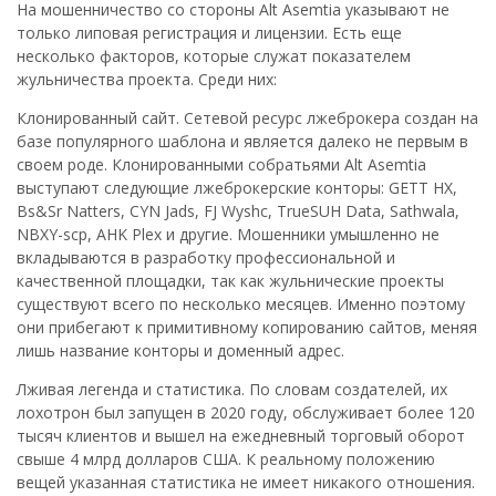
На мошенничество со стороны Alt Asemtia указывают не
только липовая регистрация и лицензии. Есть еще
несколько факторов, которые служат показателем
жульничества проекта. Среди них:
Клонированный сайт. Сетевой ресурс лжеброкера создан на
базе популярного шаблона и является далеко не первым в
своем роде. Клонированными собратьями Alt Asemtia
выступают следующие лжеброкерские конторы: GETT HX,
Bs&Sr Natters, CYN Jads, FJ Wyshc, TrueSUH Data, Sathwala,
NBXY-scp, AHK Plex и другие. Мошенники умышленно не
вкладываются в разработку профессиональной и
качественной площадки, так как жульнические проекты
существуют всего по несколько месяцев. Именно поэтому
они прибегают к примитивному копированию сайтов, меняя
лишь название конторы и доменный адрес.
Лживая легенда и статистика. По словам создателей, их
лохотрон был запущен в 2020 году, обслуживает более 120
тысяч клиентов и вышел на ежедневный торговый оборот
свыше 4 млрд долларов США. К реальному положению
вещей указанная статистика не имеет никакого отношения.