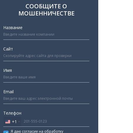
СООБЩИТЕ О
МОШЕННИЧЕСТВЕ
Название
Сайт
Имя
Email
Телефон
+1
United
States
Я даю согласие на обработку