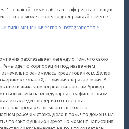
vest? По какой схеме работают аферисты, стоящие
кие потери может понести доверчивый клиент?
ые типы мошенничества в Instagram: топ-5
 компания рассказывает легенду о том, что свою
у. Речь идет о корпорации под названием
рая изначально занималась кредитованием. Далее
очерних компаний, о слияниях и разделения. В
а рынке появился непосредственно сам брокер
ает свои услуги на международном финансовом
повысить кредит доверия со стороны
нтарная проверка домена с легкостью
летнем рабочем стаже. Дело в том, что домен был
чит, что сайт функционирует на момент написания
ельство сразу намекает на то, что создатели