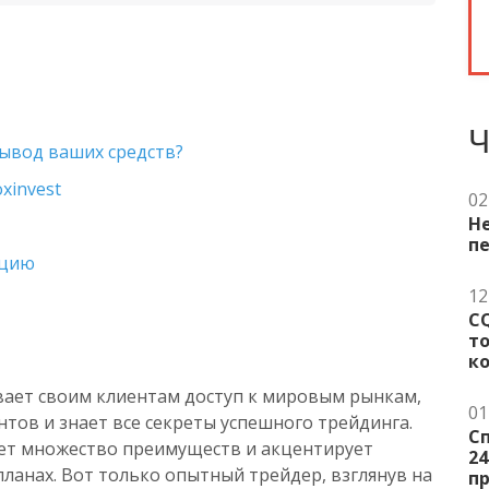
Ч
вывод ваших средств?
xinvest
02
Не
пе
ацию
12
C
т
к
ывает своим клиентам доступ к мировым рынкам,
01
тов и знает все секреты успешного трейдинга.
Сп
ет множество преимуществ и акцентирует
24
ланах. Вот только опытный трейдер, взглянув на
пр