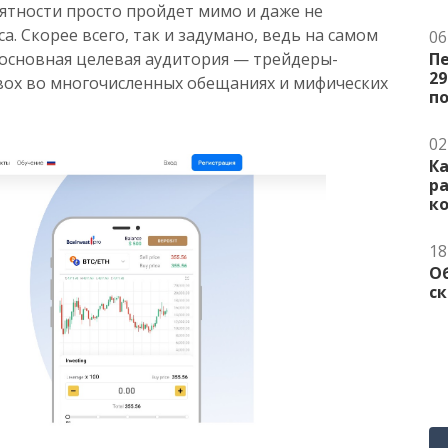
роятности просто пройдет мимо и даже не
а. Скорее всего, так и задумано, ведь на самом
06
 основная целевая аудитория — трейдеры-
Пе
29
вох во многочисленных обещаниях и мифических
п
02
Ка
р
к
18
О
ск