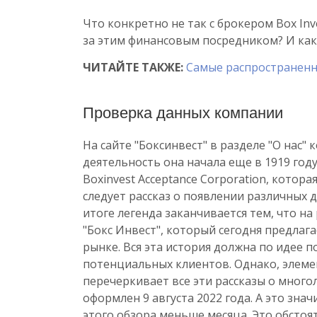
Что конкретно не так с брокером Box In
за этим финансовым посредником? И ка
ЧИТАЙТЕ ТАКЖЕ:
Самые распространенн
Проверка данных компании
На сайте "Боксинвест" в разделе "О нас"
деятельность она начала еще в 1919 год
Boxinvest Acceptance Corporation, кото
следует рассказ о появлении различных д
итоге легенда заканчивается тем, что н
"Бокс Инвест", который сегодня предлаг
рынке. Вся эта история должна по идее 
потенциальных клиентов. Однако, элеме
перечеркивает все эти рассказы о много
оформлен 9 августа 2022 года. А это зна
этого обзора меньше месяца. Это обстоят