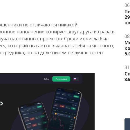
06
Пе
29
п
ошенники не отличаются никакой
онное наполнение копирует друг друга из раза в
08
 куча однотипных проектов. Среди их числа был
М
cs, который пытается выдавать себя за честного,
ко
средника, но на деле ничем не лучше сотен
5.
31
С
ха