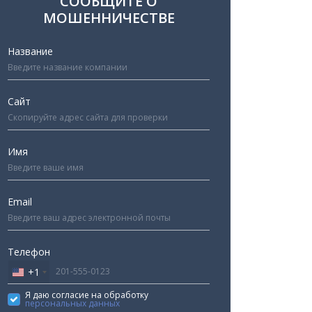
СООБЩИТЕ О
МОШЕННИЧЕСТВЕ
Название
Сайт
Имя
Email
Телефон
+1
United
States
Я даю согласие на обработку
персональных данных
+1