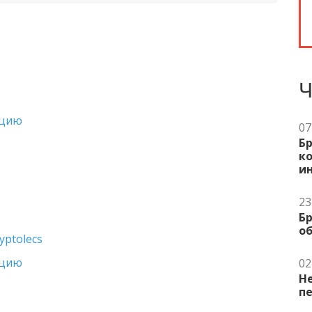
Ч
ацию
07
Бр
ко
ин
23
Б
об
yptolecs
ацию
02
Не
пе