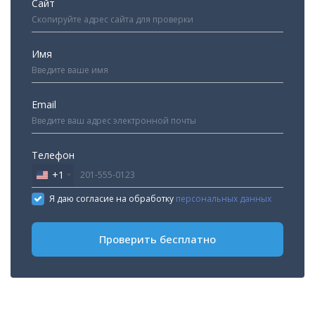
Сайт
Имя
Email
Телефон
+1
United
States
Я даю согласие на обработку
персональных данных
+1
Проверить бесплатно