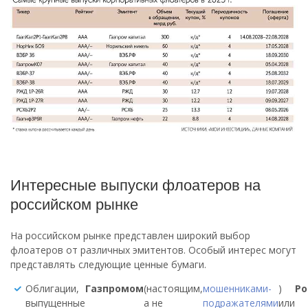
Интересные выпуски флоатеров на
российском рынке
На российском рынке представлен широкий выбор
флоатеров от различных эмитентов. Особый интерес могут
представлять следующие ценные бумаги.
Облигации,
Газпромом
(настоящим,
мошенниками-
)
Р
выпущенные
а не
подражателями
или