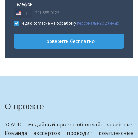
Телефон
+1
United
States
Я даю согласие на обработку
персональных данных
+1
Проверить бесплатно
О проекте
SCAUD – медийный проект об онлайн-заработке.
Команда экспертов проводит комплексные