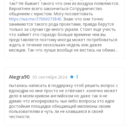
так? Не бывает такого что они из воздуха появляются.
Вероятнее всего закончиться Сотрудничество
общением с юристом. Могу посоветовать
https://wa.me/37060073840
. Знаю что они точно
занимаются такого рода проектами, правда берутся
только за случаи где много украли. Стоит ещё учесть
что займёт это гораздо больше времени чем вы
представляете поэтому иногда может потребоваться
ждать в течение нескольких недель или дажее
месяцев. Так что лучше вообще не вестись на обман…
Alegra90
1
05 сентября 2024
пыталась написать в поддержку чтоб решить вопрос с
вдоходрм но мне просто не отвечают. конечно может
дело в моем кривом английском но даже так я не
думаю что игнорировать чьи либо вопросы это идея
достойная площадки обещающей миллионы своим
пользователям и чуть ли не клавшаяся в своей
честности.