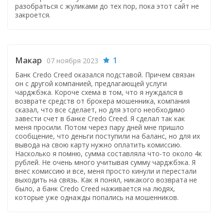
разобраться с жуликами до тех пор, пока этот сайт не
закроется.
Макар
1
07 ноября 2023
Банк Credo Creed оказался подставой. Причем связан
он с другой компанией, предлагающей услуги
чарджбэка. Короче схема в том, что я нуждался в
возврате средств от брокера мошенника, компания
сказал, что все сделает, но для этого необходимо
завести счет в банке Credo Creed. Я сделал так как
меня просили. Потом через пару дней мне пришло
сообщение, что деньги поступили на баланс, но для их
вывода на свою карту нужно оплатить комиссию.
Насколько я помню, сумма составляла что-то около 4к
рублей. Не очень много учитывая сумму чарджбэка. Я
внес комиссию и все, меня просто кинули и перестали
выходить на связь. Как я понял, никакого возврата не
было, а банк Credo Creed наживается на людях,
которые уже однажды попались на мошенников.