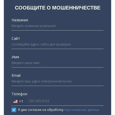
СООБЩИТЕ О МОШЕННИЧЕСТВЕ
Название
Сайт
Имя
Email
Телефон
+1
United
States
Я даю согласие на обработку
персональных данных
+1