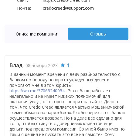
Сайт:
https://credo-creed.com
Почта:
credocreed@support.com
Описание компании
Отзывы
Влад
1
08 ноября 2023
В данный момент времени я веду разбирательство с
банком по поводу возврата украденных денег и
помогают мне в этом юристы
https://wa.me/37065240054
. Этот банк работает
нелегально и не имеет никаких полномочий для
оказания услуг, о которых говорит на сайте. Дело в
том, что Credo Creed является частью мошеннической
схемы обмана на чарджбэках. Якобы через этот банк и
осуществляется возврат. Но на деле все сделано для
того, чтобы стянуть с доверчивых клиентов еще
деньги под предлогом комиссии. Со мной было именно
так и я решил не пускать это все на самотек. Хочу