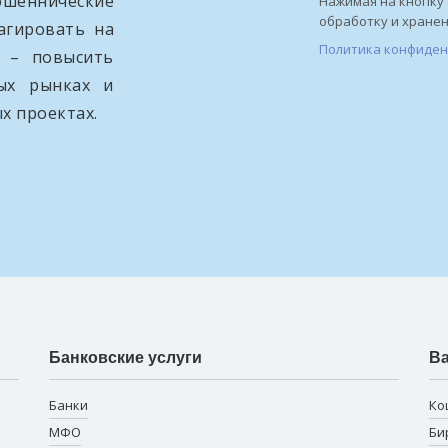
ошеннические
Нажимая на кнопку 
обработку и хране
агировать на
Политика конфиде
и – повысить
вых рынках и
х проектах.
Банковские услуги
В
Банки
Ко
МФО
Би