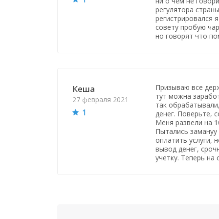
ни о чем не говор
регулятора стран
регистрировался я
совету пробую ча
но говорят что по
Призываю все держ
Кеша
тут можна заработ
27 февраля 2021
так обрабатывали,
1
денег. Поверьте, 
Меня развели на 10
Пытались замануу 
оплатить услуги, 
вывод денег, сроч
учетку. Теперь на 