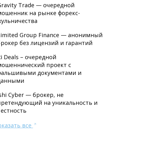
Gravity Trade — очередной
мошенник на рынке форекс-
жульничества
Limited Group Finance — анонимный
брокер без лицензий и гарантий
Ri Deals – очередной
мошеннический проект с
фальшивыми документами и
данными
Ishi Cyber — брокер, не
претендующий на уникальность и
честность
оказать все