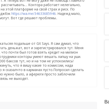
ит. А теперь вот не могу даже не помощь главного
ы рассчитывать… Контора работает нелегально,
 на этой платформе на свой страх и риск. По
рджбэк
https://wa.me/34633685946
. Надежд мало,
могут. Вот где решают проблемы..
атьсяя подальше от GX Says. Я сам думал, что
ать деньжат, вот и зарегистрировался тут. Меня
 что почти был готов взять кредит на милион
сотрудники конторы умеют вешать лапшу на уши.
00 баксов тут, но и на том не успокоились!
кинуть, что я вишу какие то комиссии, нада
но я сказалчто в карманах пусто.Попросил сделать
но нужно было, а аферюги просто заблочили
связь не выходят.
В