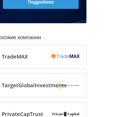
Подробнее
охожие компании
TradeMAX
TargetGlobalInvestments
PrivateCapTrust