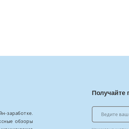
Получайте 
н-заработке.
ксные обзоры