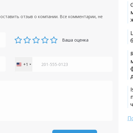
оставить отзыв о компании. Все комментарии, не
Ваша оценка
+1
United
States
+1
П