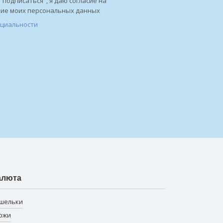
"подписаться", я даю согласие на
ние моих персональных данных
нциальности
алюта
шельки
ржи