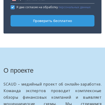
United
States
Я даю согласие на обработку
персональных данных
+1
Проверить бесплатно
О проекте
SCAUD – медийный проект об онлайн-заработке.
Команда экспертов проводит комплексные
обзоры финансовых компаний и выявляет
мошеннические схемы. Мы стремимся