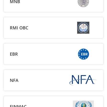
MNB
RMI OBC
EBR
NFA
FINMAC