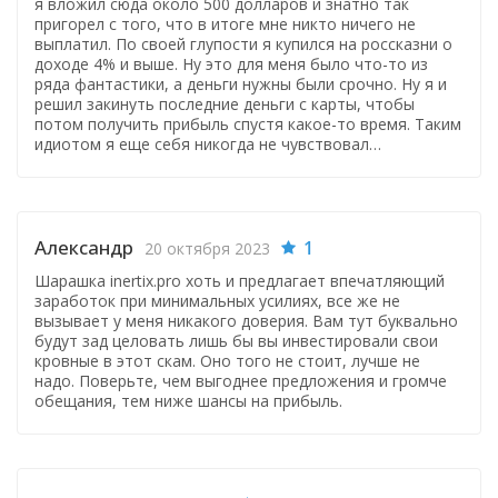
я вложил сюда около 500 долларов и знатно так
пригорел с того, что в итоге мне никто ничего не
выплатил. По своей глупости я купился на россказни о
доходе 4% и выше. Ну это для меня было что-то из
ряда фантастики, а деньги нужны были срочно. Ну я и
решил закинуть последние деньги с карты, чтобы
потом получить прибыль спустя какое-то время. Таким
идиотом я еще себя никогда не чувствовал…
Александр
1
20 октября 2023
Шарашка inertix.pro хоть и предлагает впечатляющий
заработок при минимальных усилиях, все же не
вызывает у меня никакого доверия. Вам тут буквально
будут зад целовать лишь бы вы инвестировали свои
кровные в этот скам. Оно того не стоит, лучше не
надо. Поверьте, чем выгоднее предложения и громче
обещания, тем ниже шансы на прибыль.