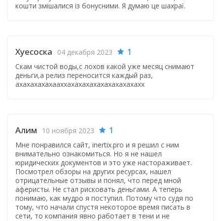
кошти змішалися із бонусними. Я думаю це шахраї.
Хуесоска
1
04 декабря 2023
Скам чистой воды,с лохов какой уже месяц снимают
деньги,а релиз переносится каждый раз,
ахахахахахааххахахахахахахахахахахх
Алим
1
10 ноября 2023
Мне понравился сайт, inertix.pro и я решил с ним
внимательно ознакомиться. Но я не нашел
юридических документов и это уже настораживает.
Посмотрел обзоры на других ресурсах, нашел
отрицательные отзывы и понял, что перед мной
аферисты. Не стал рисковать деньгами. А теперь
понимаю, как мудро я поступил. Потому что судя по
тому, что начали спустя некоторое время писать в
сети, то компания явно работает в тени и не