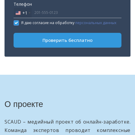
Телефон
+1
United
States
Я даю согласие на обработку
персональных данных
+1
Проверить бесплатно
О проекте
SCAUD – медийный проект об онлайн-заработке.
Команда экспертов проводит комплексные