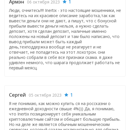
Армэн
1
06 октября 2023
Люди, очнитесь!!!! Inertix - это настоящие мошенники, не
ведитесь на их красивое описание заработка,так как
вывести деньги они не дают, а пишут, что с бонусной
прибыли вывести деньги нельзя, а нужно сделать
депозит, хотя сделан депозит, наличные именно
положены на новый депозит и там было написано, что
вывод прибыли может быть каждый
день,техподдержка вообще не реагирует и не
отвечает, не попадитесь на этот лохотрон. они
реально собрали в себе все признаки скама. я даже
удивлен немного, что шарага продолжает работать не
первый меясц.
Сергей
1
05 октября 2023
Я не понимаю, как можно купить ся на россказни о
ежедневной доходности свыше 4%))) Да, я понимаю,
что Inertix позиционирует себя уникальным
криптовалютным сайтом и обещает большую прибыль.
Но на деле же является обычным мошенническим
сервисом, который создан исключительно для обмана