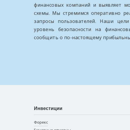
финансовых компаний и выявляет м
схемы. Мы стремимся оперативно ре
запросы пользователей. Наши цел
уровень безопасности на финансо
сообщить о по-настоящему прибыльны
Инвестиции
Форекс