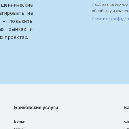
ошеннические
Нажимая на кнопку 
обработку и хране
агировать на
Политика конфиде
и – повысить
вых рынках и
х проектах.
Банковские услуги
В
Банки
Ко