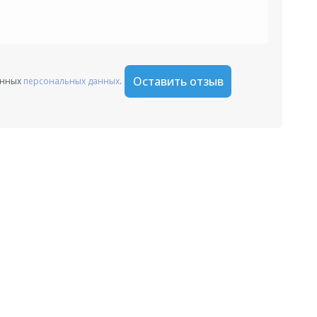
Оставить отзыв
анных
персональных данных
.