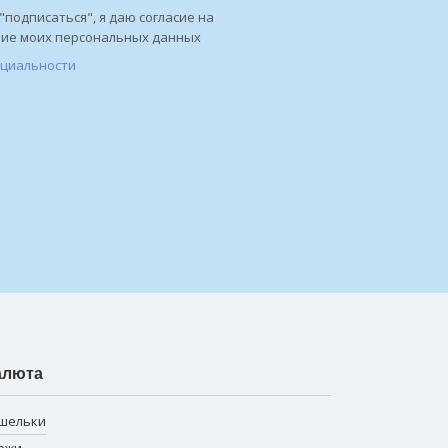
"подписаться", я даю согласие на
ние моих персональных данных
нциальности
алюта
шельки