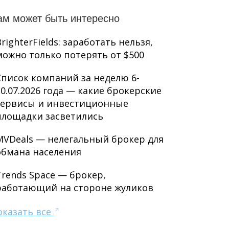
ам может быть интересно
BrighterFields: заработать нельзя,
можно только потерять от $500
Список компаний за неделю 6-
10.07.2026 года — какие брокерские
сервисы и инвестиционные
площадки засветились
MVDeals — нелегальный брокер для
обмана населения
Trends Space — брокер,
работающий на стороне жуликов
оказать все