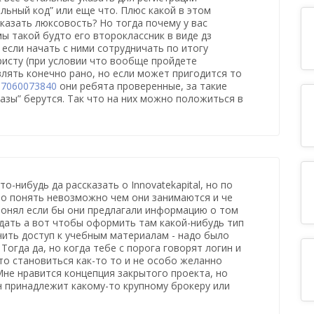
льный код” или еще что. Плюс какой в этом
азать люксовость? Но тогда почему у вас
 такой будто его второклассник в виде дз
 если начать с ними сотрудничать по итогу
ристу (при условии что вообще пройдете
влять конечно рано, но если может пригодится то
/37060073840
они ребята проверенные, за такие
азы” берутся. Так что на них можно положиться в
о-нибудь да рассказать о Innovatekapital, но по
но понять невозможно чем они занимаются и че
понял если бы они предлагали информацию о том
дать а вот чтобы оформить там какой-нибудь тип
чить доступ к учебным материалам - надо было
Тогда да, но когда тебе с порога говорят логин и
 то становиться как-то то и не особо желанно
Мне нравится концепция закрытого проекта, но
н принадлежит какому-то крупному брокеру или