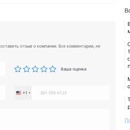
В
оставить отзыв о компании. Все комментарии, не
Ваша оценка
+1
United
States
+1
П