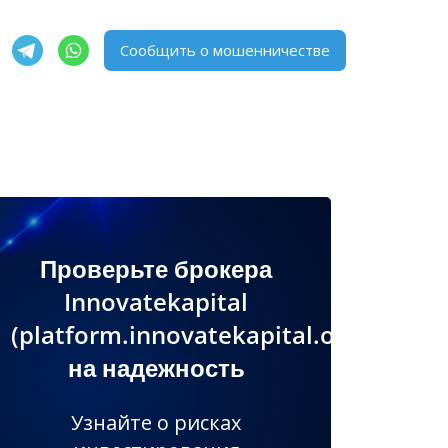
Сообщить о мошенничестве
Проверьте брокера
Innovatekapital
(platform.innovatekapital.online)
на надежность
Узнайте о рисках