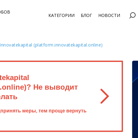
ОБОВ
КАТЕГОРИИ
БЛОГ
НОВОСТИ
ovatekapital (platform.innovatekapital.online)
ekapital
al.online)? Не выводит
елать
дпринять меры, тем проще вернуть