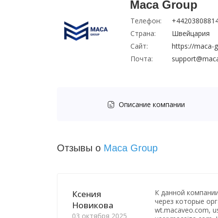
Maca Group
Телефон:
+4420380881
Страна:
Швейцария
Сайт:
https://maca-g
Почта:
support@maca
Описание компании
Отзывы о
Maca Group
К данной компани
Ксения
через которые орг
Новикова
wt.macaveo.com, u
03 октября 2025