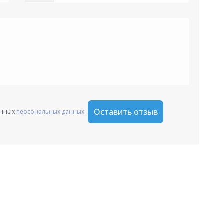
States
+1
Оставить отзыв
анных
персональных данных
.