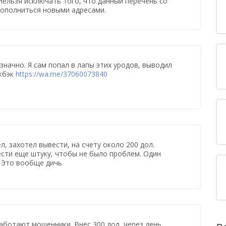
 Нельзя исключать того, что данный перечень со
ополниться новыми адресами.
значно. Я сам попал в лапы этих уродов, выводил
жбэк
https://wa.me/37060073840
л, захотел вывести, на счету около 200 дол.
ести еще штуку, чтобы не было проблем. Один
? Это вообще дичь
работают мошенники. Внес 300 дол, через день