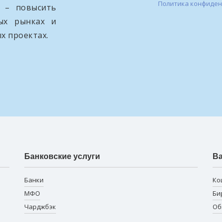
Политика конфиде
и – повысить
вых рынках и
х проектах.
Банковские услуги
В
Банки
Ко
МФО
Би
Чарджбэк
Об