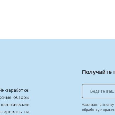
Получайте 
н-заработке.
ксные обзоры
ошеннические
Нажимая на кнопку 
обработку и хране
агировать на