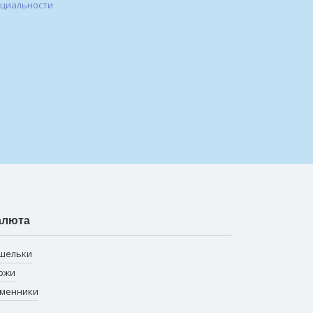
нциальности
алюта
шельки
ржи
менники