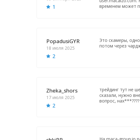
user.macaizo.com.
временем может п
1
Это скамеры, одно
PopadusiGYR
потом через чард
18 июля 2025
2
трейдинг тут не ше
Zheka_shors
сказали, нужно вн
17 июля 2025
вопрос, нах***???
2
На maca-group.io 
shkiРР