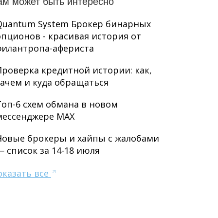
ам может быть интересно
Quantum System Брокер бинарных
опционов - красивая история от
филантропа-афериста
Проверка кредитной истории: как,
зачем и куда обращаться
Топ-6 схем обмана в новом
мессенджере MAX
Новые брокеры и хайпы с жалобами
— список за 14-18 июля
оказать все