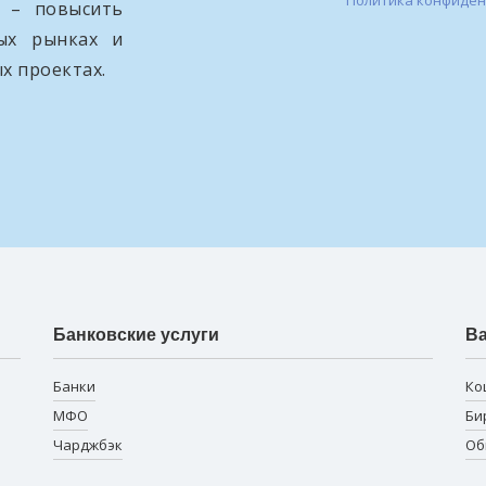
Политика конфиде
и – повысить
вых рынках и
х проектах.
Банковские услуги
В
Банки
Ко
МФО
Би
Чарджбэк
Об