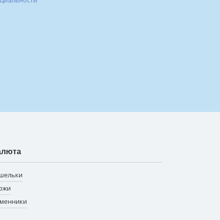
нциальности
алюта
шельки
ржи
менники