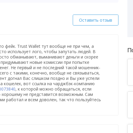
Оставить отзыв
 фейк. Trust Wallet тут вообще не при чем, а
П
сто использует лого, чтобы запутать людей. В
росто обманывают, выманивают деньги и скорее
о придумывают новые комиссии при попытке
енег. Не первый и не последний такой мошенник-
сего с такими, конечно, вообще не связываться,
ент догнал Вас слишком поздно и Вы уже успели
а кошелек, вот ссылка на чарджбэк-компанию
60073840
, к которой можно обращаться, если
о-хорошему не представится возможным. Сам
ими работал и всем доволен, так что пользуйтесь