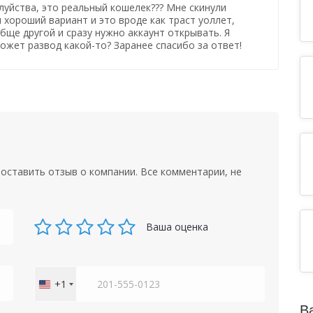
уйства, это реальный кошелек??? Мне скинули
л хороший вариант и это вроде как траст уоллет,
бще другой и сразу нужно аккаунт открывать. Я
ожет развод какой-то? Заранее спасибо за ответ!
оставить отзыв о компании. Все комментарии, не
Ваша оценка
+1
United
States
В