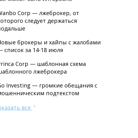
Wanbo Corp — лжеброкер, от
которого следует держаться
подальше
Новые брокеры и хайпы с жалобами
— список за 14-18 июля
Princa Corp — шаблонная схема
шаблонного лжеброкера
Go Investing — громкие обещания с
мошенническим подтекстом
оказать все