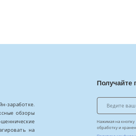
Получайте 
н-заработке.
ксные обзоры
ошеннические
Нажимая на кнопку 
обработку и хране
агировать на