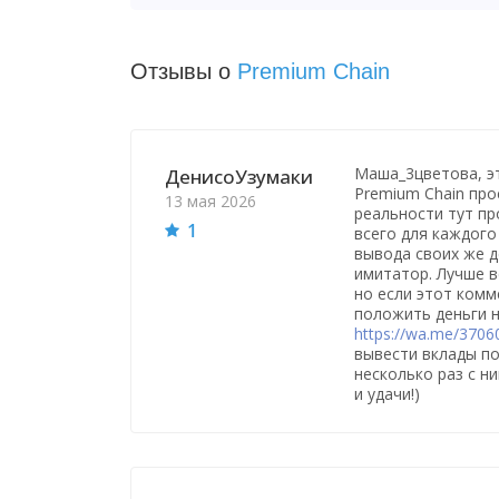
Отзывы о
Premium Chain
Маша_3цветова, это
ДенисоУзумаки
Premium Chain про
13 мая 2026
реальности тут п
1
всего для каждог
вывода своих же д
имитатор. Лучше в
но если этот комм
положить деньги н
https://wa.me/370
вывести вклады п
несколько раз с н
и удачи!)