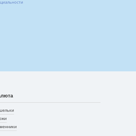
нциальности
алюта
шельки
ржи
менники