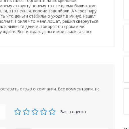
. Я пытался торговать на их хреновой
моему аккаунту почему то все время были какие
ьзя, это нельзя, короче задолбали. А через пару
ать что деньги стабильно уходят в минус. Решил
молчат. Понял что меня лошат, решил свернуться
дали вывести деньги, говорят по срокам не
 ждите. Вот и ждал, деньги мои слили, а я все
оставить отзыв о компании. Все комментарии, не
Ваша оценка