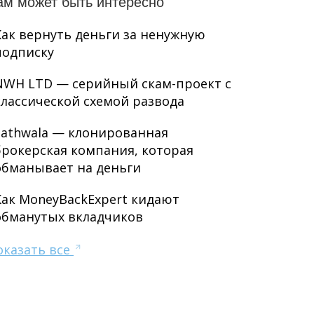
ам может быть интересно
Как вернуть деньги за ненужную
подписку
NWH LTD — серийный скам-проект с
классической схемой развода
Sathwala — клонированная
брокерская компания, которая
обманывает на деньги
Как MoneyBackExpert кидают
обманутых вкладчиков
оказать все