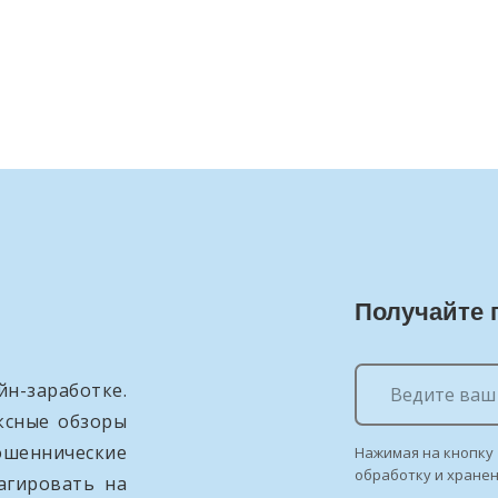
Получайте 
н-заработке.
ксные обзоры
ошеннические
Нажимая на кнопку 
обработку и хране
агировать на