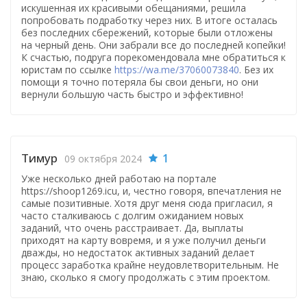
искушенная их красивыми обещаниями, решила
попробовать подработку через них. В итоге осталась
без последних сбережений, которые были отложены
на черный день. Они забрали все до последней копейки!
К счастью, подруга порекомендовала мне обратиться к
юристам по ссылке
https://wa.me/37060073840
. Без их
помощи я точно потеряла бы свои деньги, но они
вернули большую часть быстро и эффективно!
Тимур
1
09 октября 2024
Уже несколько дней работаю на портале
https://shoop1269.icu, и, честно говоря, впечатления не
самые позитивные. Хотя друг меня сюда пригласил, я
часто сталкиваюсь с долгим ожиданием новых
заданий, что очень расстраивает. Да, выплаты
приходят на карту вовремя, и я уже получил деньги
дважды, но недостаток активных заданий делает
процесс заработка крайне неудовлетворительным. Не
знаю, сколько я смогу продолжать с этим проектом.