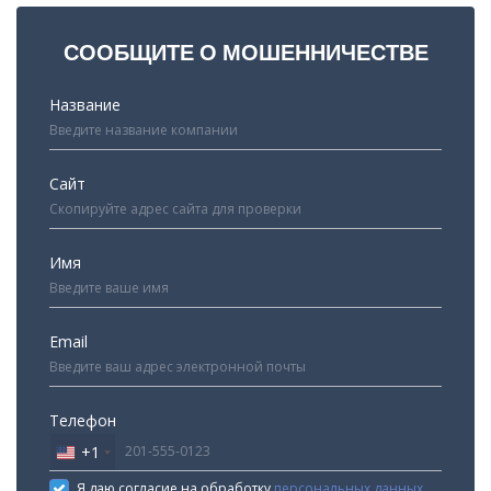
СООБЩИТЕ О МОШЕННИЧЕСТВЕ
Название
Сайт
Имя
Email
Телефон
+1
United
States
Я даю согласие на обработку
персональных данных