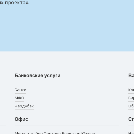
х проектах.
Банковские услуги
В
Банки
Ко
МФО
Би
Чарджбэк
Об
Офис
Сп
Москва, район Орехово-Борисово Южное,
На