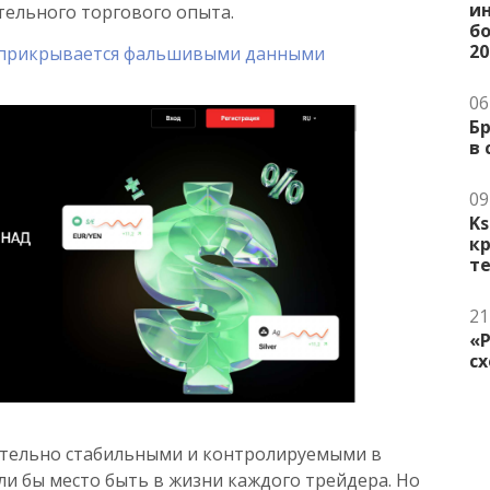
и
тельного торгового опыта.
бо
20
p прикрывается фальшивыми данными
06
Бр
в
09
Ks
к
т
21
«
сх
ительно стабильными и контролируемыми в
ли бы место быть в жизни каждого трейдера. Но