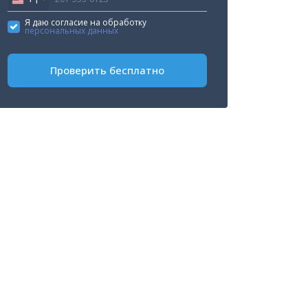
United
States
Я даю согласие на обработку
персональных данных
+1
Проверить бесплатно