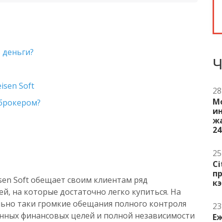
 деньги?
Ч
sen Soft
28
М
 брокером?
ин
жа
24
25
Ci
п
sen Soft обещает своим клиентам ряд
к
, на которые достаточно легко купиться. На
льно таки громкие обещания полного контроля
23
нных финансовых целей и полной независимости
Е