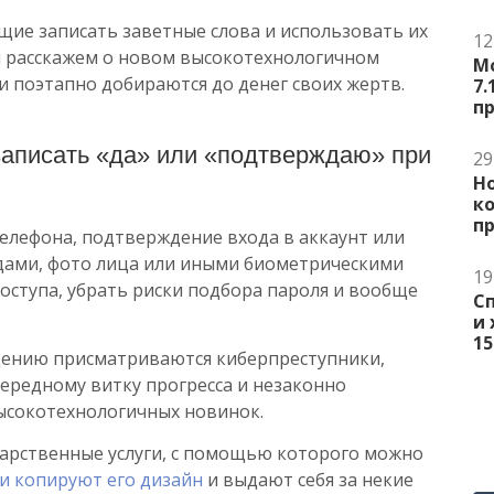
ие записать заветные слова и использовать их
12
мы расскажем о новом высокотехнологичном
М
 поэтапно добираются до денег своих жертв.
7.
п
записать «да» или «подтверждаю» при
29
Но
к
п
телефона, подтверждение входа в аккаунт или
ами, фото лица или иными биометрическими
19
оступа, убрать риски подбора пароля и вообще
С
и 
15
едению присматриваются киберпреступники,
чередному витку прогресса и незаконно
ысокотехнологичных новинок.
ударственные услуги, с помощью которого можно
 копируют его дизайн
и выдают себя за некие