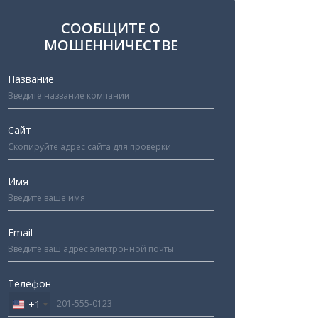
СООБЩИТЕ О
МОШЕННИЧЕСТВЕ
Название
Сайт
Имя
Email
Телефон
+1
United