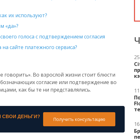
как их используют?
м «да»?
своего голоса с подтверждением согласия
Ч
 на сайте платежного сервиса?
25
Ci
п
не говорить». Во взрослой жизни стоит блюсти
к
 обозначающих согласие или подтверждение во
цами, как бы те ни представлялись.
11
П
Fl
т
 СВОИ ДЕНЬГИ?
Получить консультацию
16
Бр
пе