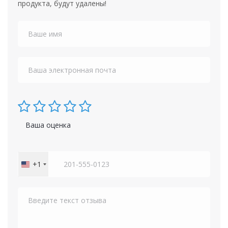
продукта, будут удалены!
Ваша оценка
+1
United
States
+1