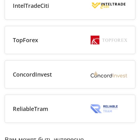
IntelTradeCiti
TopForex
ConcordInvest
ReliableTram
Вам может быть интересно