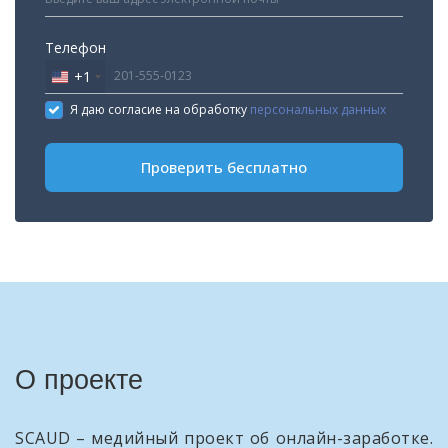
Телефон
+1
United
States
Я даю согласие на обработку
персональных данных
+1
Проверить бесплатно
О проекте
SCAUD – медийный проект об онлайн-заработке.