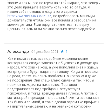
звони! Я так много потерял на этой шараге, что теперь
это дело принципа вернуть хоть что то оттуда. Я
нашел себе помощь в лице этого сервиса
https://wa.me/34633685946
, потребовалось минимум
доказательств чтобы они все поняли и разобрали на
мелкие детали. Если вдруг столкнетесь, то вернут
ьденьги от АЛБ КОМ можно только через чарджбэк!
Александр
1
04 декабря 2021
Как и полагается, все подобные мошеннические
конторы так сладко запевают об успехах и доходе для
народа, что хош не хош, а уже пополнил счет и ждешь
когда деньги будут падать на голову. Когда я перешел
на реал, сразу начались проблемы, о которых я даже
не подозревал. Они специально сделаны так, чтобы
новичок выходил на них в плюс. Торговля
подстраивается под трейдра + отсутствует
психология, и тогда трейдер делает плюсы. А потом с
мотивацией переходит на реальный счет и все сливает.
Так было и со мной, я тоже сделал огромные профиты
на виртуальных деньгах, а на реальном котировки