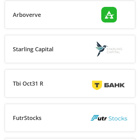
Arboverve
Starling Capital
Tbi Oct31 R
FutrStocks