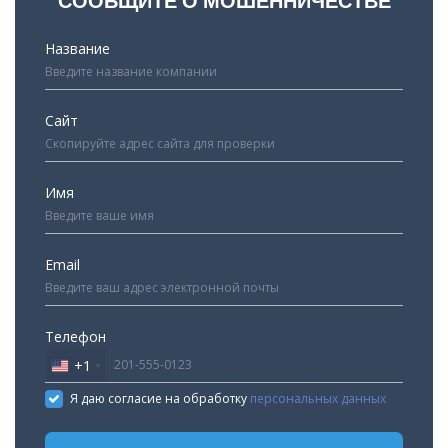
СООБЩИТЕ О МОШЕННИЧЕСТВЕ
Название
Сайт
Имя
Email
Телефон
+1
United
States
Я даю согласие на обработку
персональных данных
+1