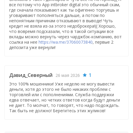
все потому что App intbroker digital это обычный скам,
где сначала показывают как ты офигенно торгуешь и
уговаривают пополняться дальше, а потом по
непонятным причинам отказывают в выводе! Чуть
кредит не взяла из-за этого недоброкера!(( Хорошо,
что вовремя подсказали, что в такой ситуации все
вклады можно вернуть через чарджбэк-компанию, вот
ссылка на нее
https://wa.me/37060073840
, первые 2
депозита уже вернули!
Давид_Северный
1
26 мая 2026
Это 100% мошенники! Уже неделю не могу вывести
деньги, хотя до этого не было никаких проблем с
торговлей или с пополнениями. Служба поддержки
едва отвечает, но четких ответов когда будут деньги
не дает. То молчат, то говорят, что надо подождать.
Так быть не должно! Берегитесь этих жуликов!