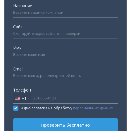
Название
Сайт
Имя
Email
Телефон
+1
United
States
Я даю согласие на обработку
персональных данных
+1
Проверить бесплатно