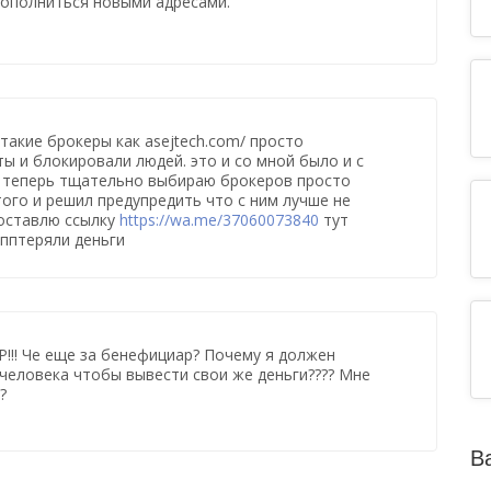
ополниться новыми адресами.
 такие брокеры как asejtech.com/ просто
ы и блокировали людей. это и со мной было и с
я теперь тщательно выбираю брокеров просто
того и решил предупредить что с ним лучше не
 оставлю ссылку
https://wa.me/37060073840
тут
пптеряли деньги
!!! Че еще за бенефициар? Почему я должен
человека чтобы вывести свои же деньги???? Мне
?
В