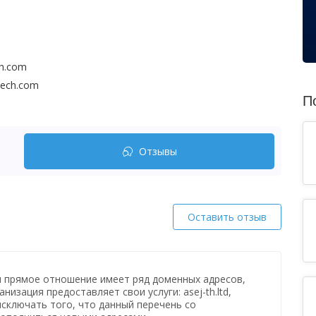
ch.com
tech.com
П
Отзывы
Оставить отзыв
и прямое отношение имеет ряд доменных адресов,
низация предоставляет свои услуги: asej-th.ltd,
 исключать того, что данный перечень со