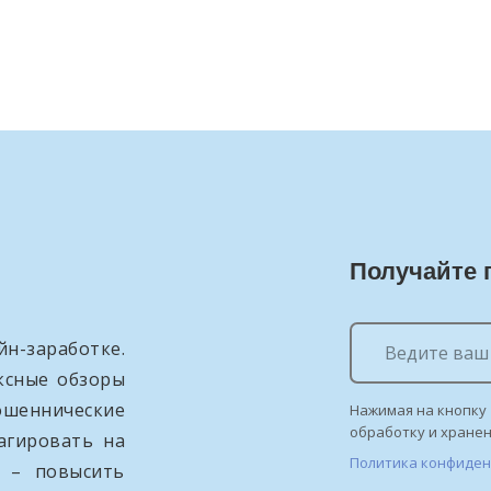
Получайте 
н-заработке.
ксные обзоры
ошеннические
Нажимая на кнопку 
обработку и хране
агировать на
Политика конфиде
и – повысить