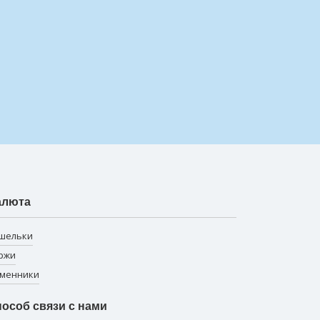
алюта
шельки
ржи
менники
особ связи с нами