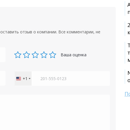
оставить отзыв о компании. Все комментарии, не
Ваша оценка
+1
United
States
+1
П