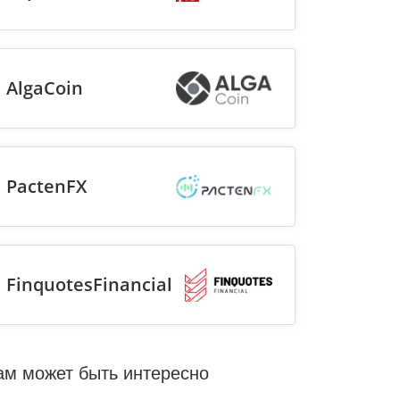
AlgaCoin
PactenFX
FinquotesFinancial
ам может быть интересно