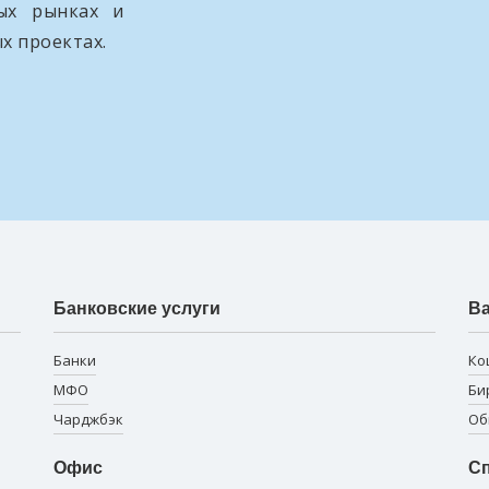
вых рынках и
х проектах.
Банковские услуги
В
Банки
Ко
МФО
Би
Чарджбэк
Об
Офис
Сп