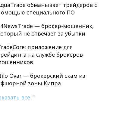
AquaTrade обманывает трейдеров с
помощью специального ПО
24NewsTrade — брокер-мошенник,
который не отвечает за убытки
TradeCore: приложение для
трейдинга на службе брокеров-
мошенников
Nilo Ovar — брокерский скам из
офшорной зоны Кипра
оказать все