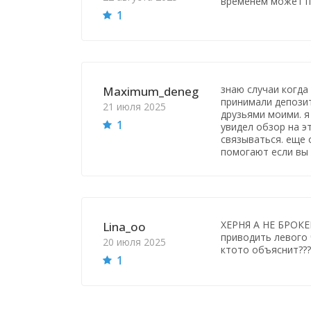
временем может п
1
знаю случаи когда
Maximum_deneg
принимали депозит
21 июля 2025
друзьями моими. 
1
увидел обзор на э
связываться. еще
помогают если вы 
ХЕРНЯ А НЕ БРОКЕР
Lina_оо
приводить левого 
20 июля 2025
ктото объяснит???
1