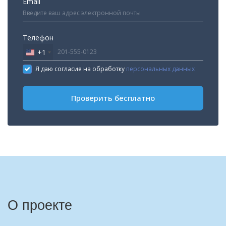
Email
Телефон
+1
United
States
Я даю согласие на обработку
персональных данных
+1
Проверить бесплатно
О проекте