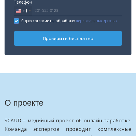
Телефон
+1
United
States
Я даю согласие на обработку
персональных данных
+1
Проверить бесплатно
О проекте
SCAUD – медийный проект об онлайн-заработке.
Команда экспертов проводит комплексные