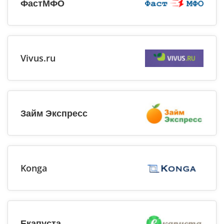
ФастМФО
Vivus.ru
Займ Экспресс
Konga
Екапуста