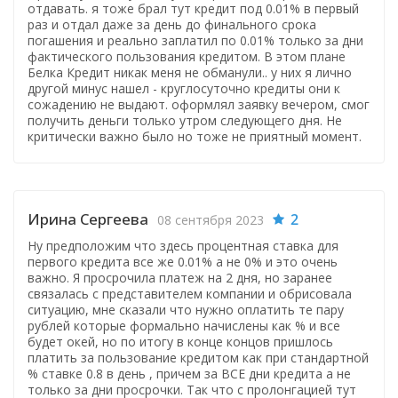
отдавать. я тоже брал тут кредит под 0.01% в первый
раз и отдал даже за день до финального срока
погашения и реально заплатил по 0.01% только за дни
фактического пользования кредитом. В этом плане
Белка Кредит никак меня не обманули.. у них я лично
другой минус нашел - круглосуточно кредиты они к
сожадению не выдают. оформлял заявку вечером, смог
получить деньги только утром следующего дня. Не
критически важно было но тоже не приятный момент.
Ирина Сергеева
2
08 сентября 2023
Ну предположим что здесь процентная ставка для
первого кредита все же 0.01% а не 0% и это очень
важно. Я просрочила платеж на 2 дня, но заранее
связалась с представителем компании и обрисовала
ситуацию, мне сказали что нужно оплатить те пару
рублей которые формально начислены как % и все
будет окей, но по итогу в конце концов пришлось
платить за пользование кредитом как при стандартной
% ставке 0.8 в день , причем за ВСЕ дни кредита а не
только за дни просрочки. Так что с пролонгацией тут