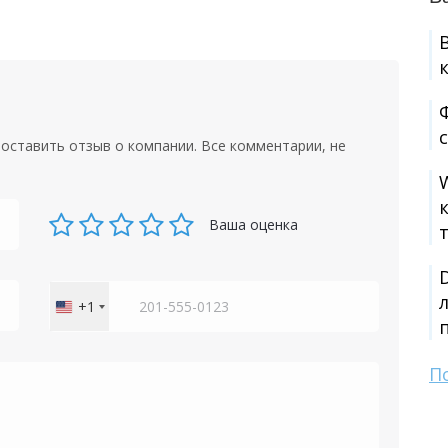
оставить отзыв о компании. Все комментарии, не
Ваша оценка
+1
United
States
+1
П