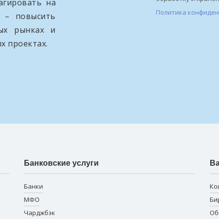
агировать на
Политика конфиде
и – повысить
вых рынках и
х проектах.
Банковские услуги
В
Банки
Ко
МФО
Би
Чарджбэк
Об