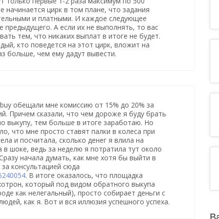
т только первые 1-2 раза максимум по 500
ше начинается цирк в том плане, что задания
тельными и платными. И каждое следующее
 предыдущего. А если их не выполнять, то вас
ать тем, что никаких выплат в итоге не будет.
дый, кто поведется на этот цирк, вложит на
аз больше, чем ему дадут вывести.
uy обещали мне комиссию от 15% до 20% за
й. Причем сказали, что чем дороже я буду брать
по выкупу, тем больше в итоге заработаю. Но
ло, что мне просто ставят палки в колеса при
ела и посчитала, сколько денег я влила на
 в шоке, ведь за неделю я потратила тут около
Сразу начала думать, как мне хотя бы выйти в
 за консультацией сюда
65240054
. В итоге оказалось, что площадка
хотрон, который под видом обратного выкупа
роде как нелегальный), просто собирает деньги с
юдей, как я. Вот и вся иллюзия успешного успеха.
В