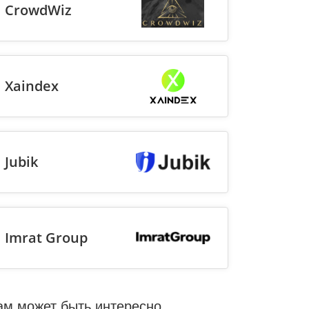
CrowdWiz
Xaindex
Jubik
Imrat Group
ам может быть интересно