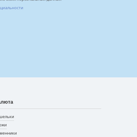
нциальности
алюта
шельки
ржи
менники