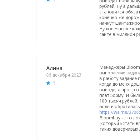
выводит ьони даду
рублей. Ну а даль
становятся обяза
конечно же дороже
начнут шантажиров
Ну конечно же каж
сайте в миллион р
Менеджеры Bloomb
Алина
выполнение задани
06 декабря 2023
в работу задание 
1
когда до меня дош
выводе, я просто с
платформу. И была
100 тысяч рублей. 
ноль и обратилась
https://wa.me/370
Bloombuy - это ло
(который кстати в
таких доверчивых л