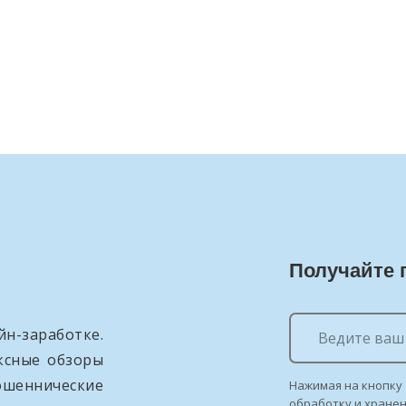
Получайте 
н-заработке.
ксные обзоры
ошеннические
Нажимая на кнопку 
обработку и хране