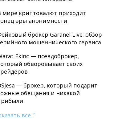
В мире криптовалют приходит
конец эры анонимности
Фейковый брокер Garanel Live: обзор
серийного мошеннического сервиса
Warat Ekinc — псевдоброкер,
который обворовывает своих
трейдеров
DSJesa — брокер, который подарит
ложные обещания и никакой
прибыли
оказать все